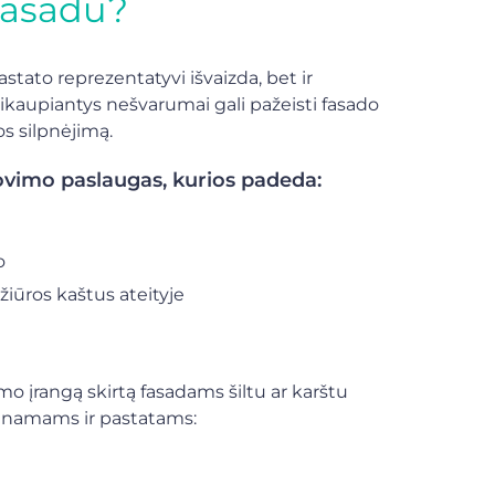
 fasadu?
astato reprezentatyvi išvaizda, bet ir
sikaupiantys nešvarumai gali pažeisti fasado
s silpnėjimą.
lovimo paslaugas, kurios padeda:
o
žiūros kaštus ateityje
mo įrangą skirtą fasadams šiltu ar karštu
pų namams ir pastatams: