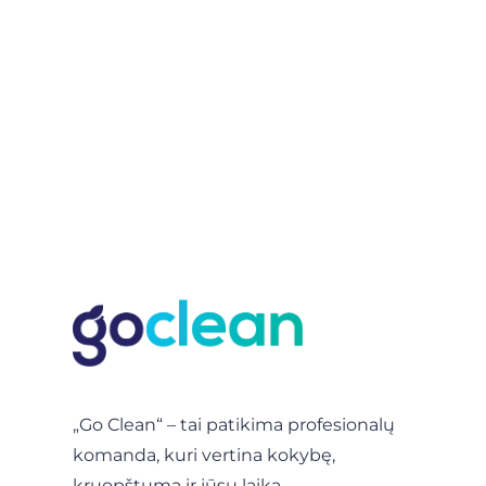
Dirbame
I - VI
8.00-20.00
„Go Clean“ – tai patikima profesionalų
komanda, kuri vertina kokybę,
kruopštumą ir jūsų laiką.