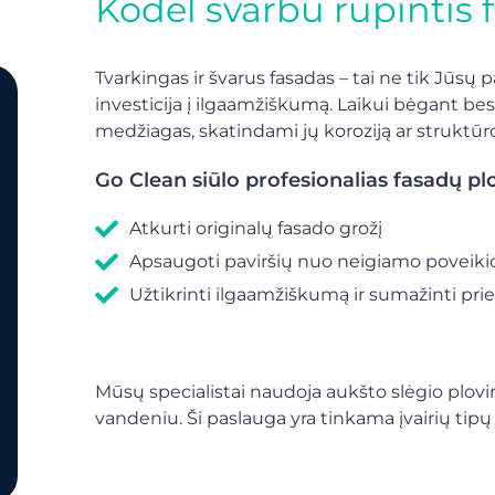
Kodėl svarbu rūpintis
Tvarkingas ir švarus fasadas – tai ne tik Jūsų p
investicija į ilgaamžiškumą. Laikui bėgant be
medžiagas, skatindami jų koroziją ar struktūro
Go Clean siūlo profesionalias fasadų p
Atkurti originalų fasado grožį
Apsaugoti paviršių nuo neigiamo poveiki
Užtikrinti ilgaamžiškumą ir sumažinti prie
Mūsų specialistai naudoja aukšto slėgio plovi
vandeniu. Ši paslauga yra tinkama įvairių ti