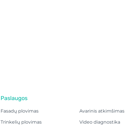
Valymo
Vamzdynų
paslaugos
atkimšimas
+370 648 85653
+370 648 81247
Paslaugos
Fasadų plovimas
Avarinis atkimšimas
Trinkelių plovimas
Video diagnostika