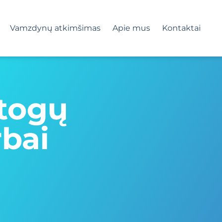
Vamzdynų atkimšimas
Apie mus
Kontaktai
stogų
bai