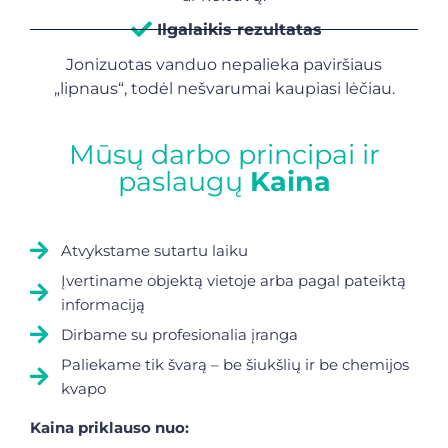
Ilgalaikis rezultatas
Jonizuotas vanduo nepalieka paviršiaus
„lipnaus“, todėl nešvarumai kaupiasi lėčiau.
Mūsų darbo principai ir
paslaugų
Kaina
Atvykstame sutartu laiku
Įvertiname objektą vietoje arba pagal pateiktą
informaciją
Dirbame su profesionalia įranga
Paliekame tik švarą – be šiukšlių ir be chemijos
kvapo
Kaina priklauso nuo: