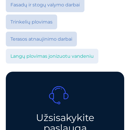
Fasadų ir stogų valymo darbai
Trinkelių plovimas
Terasos atnaujinimo darbai
Langų plovimas jonizuotu vandeniu
Užsisakykite
paslaugą