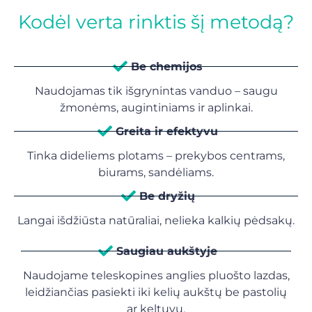
Kodėl verta rinktis šį metodą?
Be chemijos
Naudojamas tik išgrynintas vanduo – saugu
žmonėms, augintiniams ir aplinkai.
Greita ir efektyvu
Tinka dideliems plotams – prekybos centrams,
biurams, sandėliams.
Be dryžių
Langai išdžiūsta natūraliai, nelieka kalkių pėdsakų.
Saugiau aukštyje
Naudojame teleskopines anglies pluošto lazdas,
leidžiančias pasiekti iki kelių aukštų be pastolių
ar keltuvų.