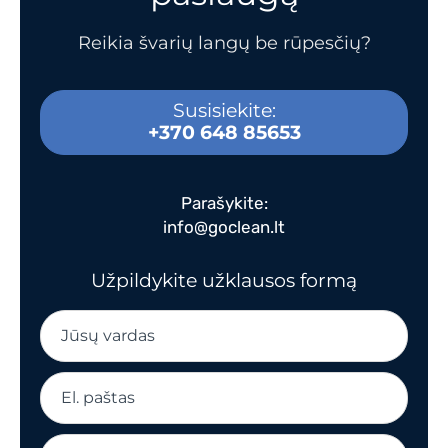
Reikia švarių langų be rūpesčių?
Susisiekite:
+370 648 85653
Parašykite:
info@goclean.lt
Užpildykite užklausos formą