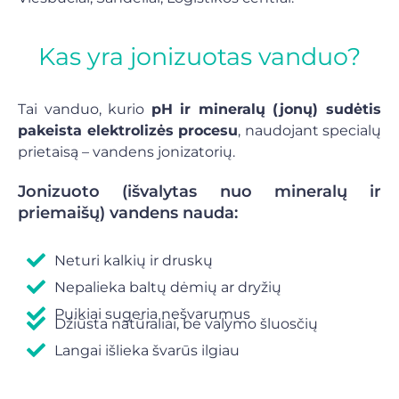
Kas yra jonizuotas vanduo?
Tai vanduo, kurio
pH ir mineralų (jonų) sudėtis
pakeista elektrolizės procesu
, naudojant specialų
prietaisą – vandens jonizatorių.
Jonizuoto (išvalytas nuo mineralų ir
priemaišų) vandens nauda:
Neturi kalkių ir druskų
Nepalieka baltų dėmių ar dryžių
Puikiai sugeria nešvarumus
Džiūsta natūraliai, be valymo šluosčių
Langai išlieka švarūs ilgiau